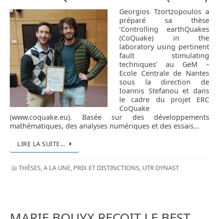
Georgios Tzortzopoulos a
préparé sa thèse
‘Controlling earthQuakes
(CoQuake) in the
laboratory using pertinent
fault stimulating
techniques’ au GeM –
Ecole Centrale de Nantes
sous la direction de
Ioannis Stefanou et dans
le cadre du projet ERC
CoQuake
(www.coquake.eu). Basée sur des développements
mathématiques, des analyses numériques et des essais…
LIRE LA SUITE…
THÈSES
,
A LA UNE
,
PRIX ET DISTINCTIONS
,
UTR DYNAST
MARIE BOUYX REÇOIT LE BEST