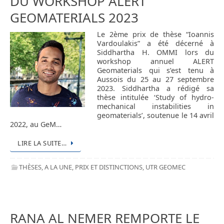
DU WORKSHOP ALERT
GEOMATERIALS 2023
Le 2ème prix de thèse “Ioannis
Vardoulakis” a été décerné à
Siddhartha H. OMMI lors du
workshop annuel ALERT
Geomaterials qui s’est tenu à
Aussois du 25 au 27 septembre
2023. Siddhartha a rédigé sa
thèse intitulée ‘Study of hydro-
mechanical instabilities in
geomaterials’, soutenue le 14 avril
2022, au GeM…
LIRE LA SUITE…
THÈSES
,
A LA UNE
,
PRIX ET DISTINCTIONS
,
UTR GEOMEC
RANA AL NEMER REMPORTE LE