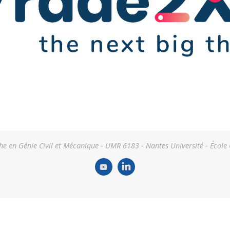
he en Génie Civil et Mécanique - UMR 6183 - Nantes Université - École