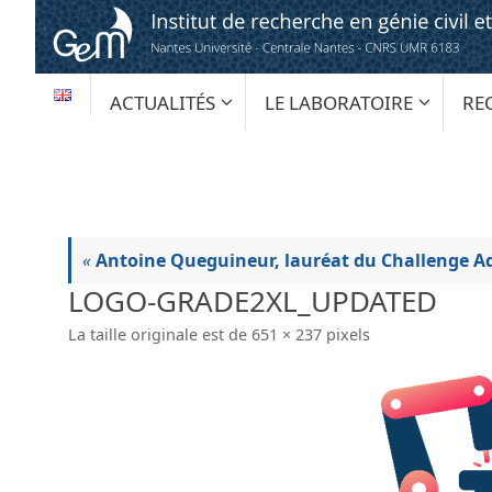
Passer
au
contenu
PASSER
ACTUALITÉS
LE LABORATOIRE
RE
AU
CONTENU
«
Antoine Queguineur, lauréat du Challenge A
LOGO-GRADE2XL_UPDATED
La taille originale est de
651 × 237
pixels