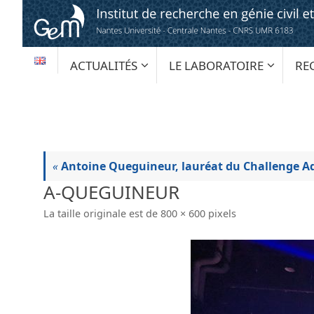
Passer
au
contenu
PASSER
ACTUALITÉS
LE LABORATOIRE
RE
AU
CONTENU
«
Antoine Queguineur, lauréat du Challenge A
A-QUEGUINEUR
La taille originale est de
800 × 600
pixels