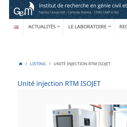
Passer
au
contenu
PASSER
ACTUALITÉS
LE LABORATOIRE
RE
AU
CONTENU
ACCUEIL
LISTING
UNITÉ INJECTION RTM ISOJET
Unité injection RTM ISOJET