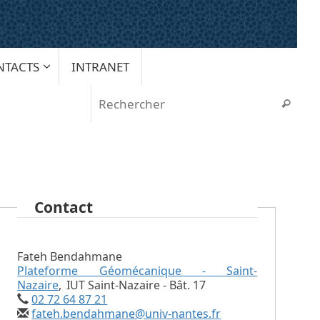
NTACTS
INTRANET
Rech
Recherche
Contact
Fateh Bendahmane
Plateforme Géomécanique - Saint-
Nazaire
,
IUT Saint-Nazaire - Bât. 17
02 72 64 87 21
fateh.bendahmane@univ-nantes.fr