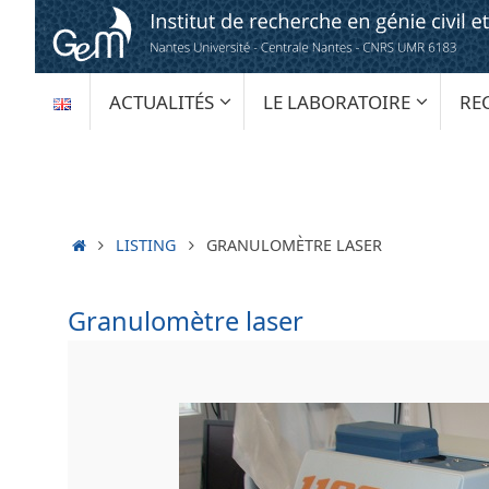
Passer
au
contenu
PASSER
ACTUALITÉS
LE LABORATOIRE
RE
AU
CONTENU
ACCUEIL
LISTING
GRANULOMÈTRE LASER
Granulomètre laser