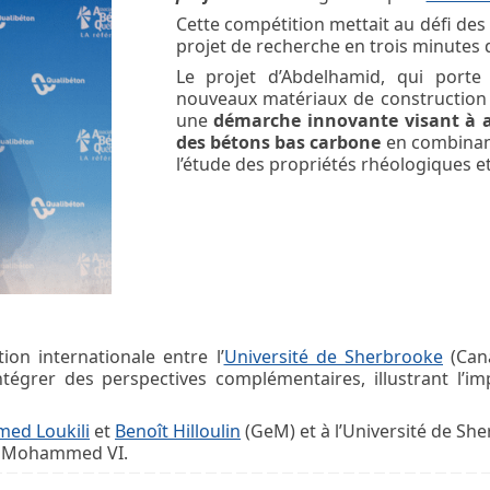
Cette compétition mettait au défi des
projet de recherche en trois minutes d
Le projet d’Abdelhamid, qui port
nouveaux matériaux de construction ave
une
démarche innovante visant à am
des bétons bas carbone
en combinan
l’étude des propriétés rhéologiques 
ion internationale entre l’
Université de Sherbrooke
(Can
tégrer des perspectives complémentaires, illustrant l’imp
ed Loukili
et
Benoît Hilloulin
(GeM) et à l’Université de Sh
ue Mohammed VI.