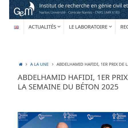
Passer
au
contenu
PASSER
ACTUALITÉS
LE LABORATOIRE
RE
AU
CONTENU
ACCUEIL
A LA UNE
ABDELHAMID HAFIDI, 1ER PRIX DE 
ABDELHAMID HAFIDI, 1ER PRIX
LA SEMAINE DU BÉTON 2025