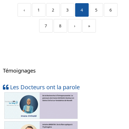
‹
1
2
3
4
5
6
7
8
›
»
Témoignages
Les Docteurs ont la parole