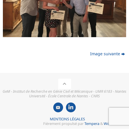
Image suivante
GeM - Institut de Recherche en Génie Civil et Mécanique - UMR 6183 - Nantes
Université - École Centrale de Nantes - CNRS
MENTIONS LÉGALES
Fièrement propulsé par
Tempera
&
WordPress.