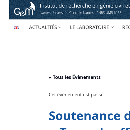
Passer
au
contenu
PASSER
ACTUALITÉS
LE LABORATOIRE
RE
AU
CONTENU
« Tous les Évènements
Cet évènement est passé.
Soutenance d