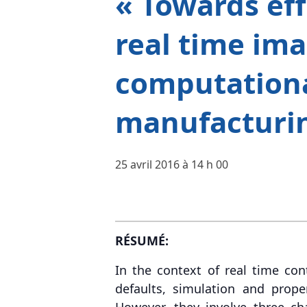
« Towards eff
real time im
computationa
manufacturin
25 avril 2016 à 14 h 00
RÉSUMÉ:
In the context of real time con
defaults, simulation and prop
However, they involve three ch