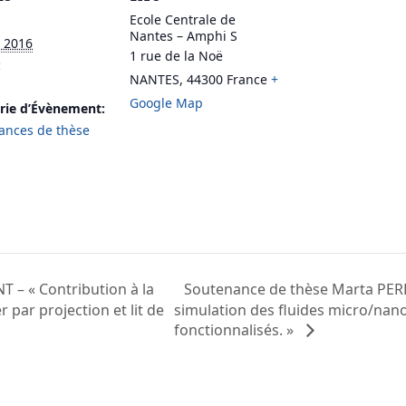
Ecole Centrale de
Nantes – Amphi S
l 2016
1 rue de la Noë
:
NANTES
,
44300
France
+
Google Map
rie d’Évènement:
ances de thèse
Soutenance de thèse Marta PERE
– « Contribution à la
 par projection et lit de
simulation des fluides micro/nan
fonctionnalisés. »