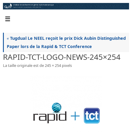
Passer
au
contenu
«
Tugdual Le NEEL reçoit le prix Dick Aubin Distinguished
Paper lors de la Rapid & TCT Conference
RAPID-TCT-LOGO-NEWS-245×254
La taille originale est de
245 × 254
pixels