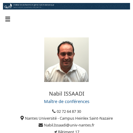
Passer
au
contenu
Nabil ISSAADI
Maître de conférences
02 72 64 87 30
Nantes Université - Campus Heinlex Saint-Nazaire
Nabil.Issaadi@univ-nantes.fr
Bâtiment 17