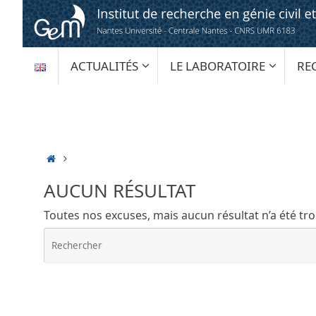
Passer
au
contenu
PASSER
ACTUALITÉS
LE LABORATOIRE
RE
AU
CONTENU
ACCUEIL
AUCUN RÉSULTAT
Toutes nos excuses, mais aucun résultat n’a été tr