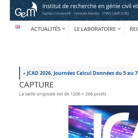
Passer
au
contenu
PASSER
ACTUALITÉS
LE LABORATOIRE
RE
AU
CONTENU
«
JCAD 2026, Journées Calcul Données du 5 au 7
CAPTURE
La taille originale est de
1206 × 266
pixels