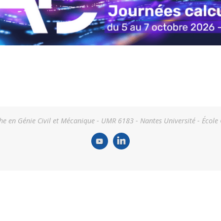
he en Génie Civil et Mécanique - UMR 6183 - Nantes Université - École