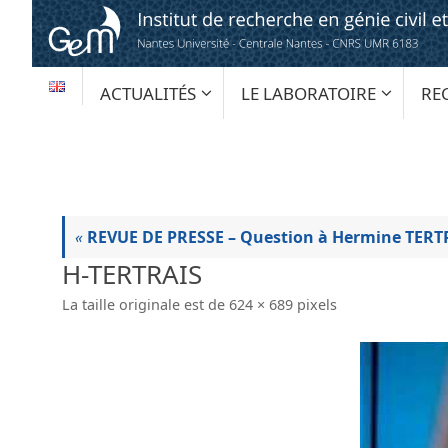
Passer
au
contenu
PASSER
ACTUALITÉS
LE LABORATOIRE
RE
AU
CONTENU
«
REVUE DE PRESSE – Question à Hermine TERT
H-TERTRAIS
La taille originale est de
624 × 689
pixels