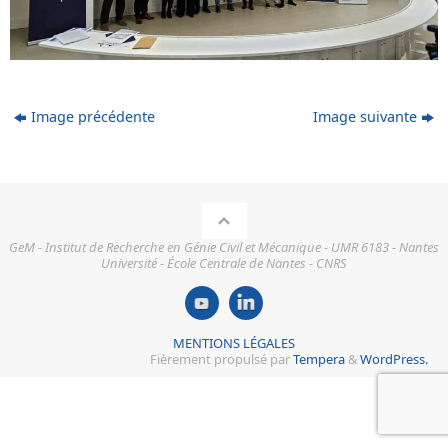
Image précédente
Image suivante
GeM - Institut de Recherche en Génie Civil et Mécanique - UMR 6183 - Nantes
Université - École Centrale de Nantes - CNRS
MENTIONS LÉGALES
Fièrement propulsé par
Tempera
&
WordPress.