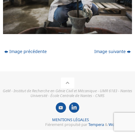
Image précédente
Image suivante
GeM - Institut de Recherche en Génie Civil et Mécanique - UMR 6183 - Nantes
Université - École Centrale de Nantes - CNRS
MENTIONS LÉGALES
Fièrement propulsé par
Tempera
&
WordPress.