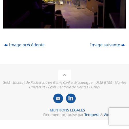
Image précédente
Image suivante
GeM - Institut de Recherche en Génie Civil et Mécanique - UMR 6183 - Nantes
Université - École Centrale de Nantes - CNRS
MENTIONS LÉGALES
Fièrement propulsé par
Tempera
&
WordPress.