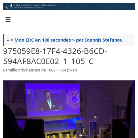
Passer
au
contenu
«
« Mon ERC en 180 secondes » par Ioannis Stefanou
975059E8-17F4-4326-B6CD-
594AF8AC0E02_1_105_C
La taille originale est de
1086 × 724
pixels