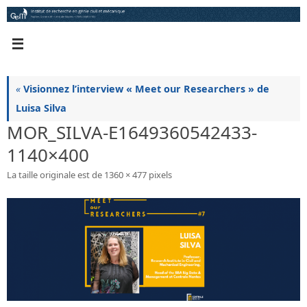
Passer
au
contenu
«
Visionnez l’interview « Meet our Researchers » de
Luisa Silva
MOR_SILVA-E1649360542433-
1140×400
La taille originale est de
1360 × 477
pixels