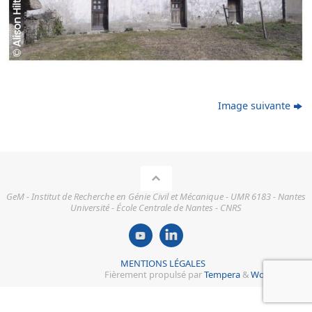
Image suivante
GeM - Institut de Recherche en Génie Civil et Mécanique - UMR 6183 - Nantes
Université - École Centrale de Nantes - CNRS
MENTIONS LÉGALES
Fièrement propulsé par
Tempera
&
WordPress.