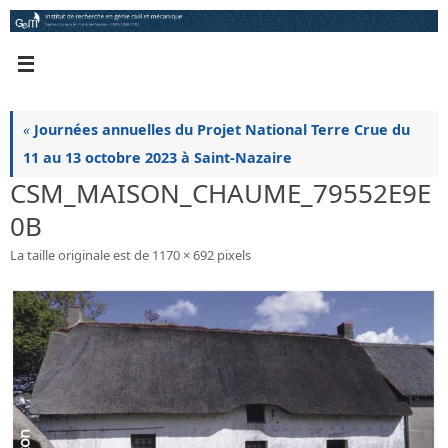
Passer
au
contenu
«
Journées annuelles du Projet National Terre Crue du
11 au 13 octobre 2023 à Saint-Nazaire
CSM_MAISON_CHAUME_79552E9E
0B
La taille originale est de
1170 × 692
pixels