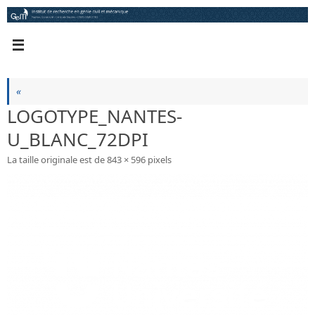
Passer
au
contenu
«
LOGOTYPE_NANTES-
U_BLANC_72DPI
La taille originale est de
843 × 596
pixels