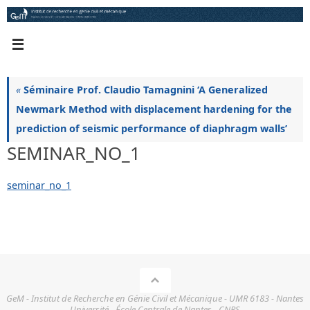
Passer
au
contenu
«
Séminaire Prof. Claudio Tamagnini ‘A Generalized
Newmark Method with displacement hardening for the
prediction of seismic performance of diaphragm walls’
SEMINAR_NO_1
seminar_no_1
GeM - Institut de Recherche en Génie Civil et Mécanique - UMR 6183 - Nantes
Université - École Centrale de Nantes - CNRS