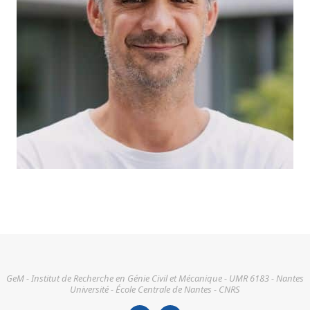
GeM - Institut de Recherche en Génie Civil et Mécanique - UMR 6183 - Nantes
Université - École Centrale de Nantes - CNRS