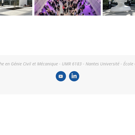
he en Génie Civil et Mécanique - UMR 6183 - Nantes Université - École