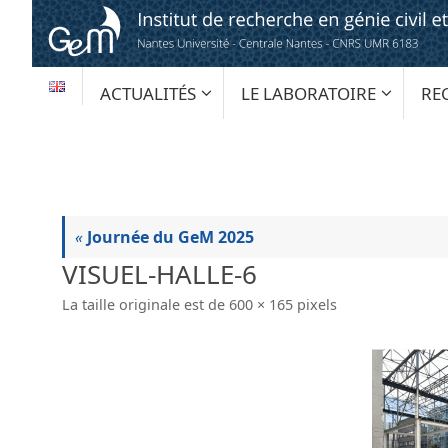
Passer
au
contenu
PASSER
ACTUALITÉS
LE LABORATOIRE
RE
AU
CONTENU
«
Journée du GeM 2025
VISUEL-HALLE-6
La taille originale est de
600 × 165
pixels