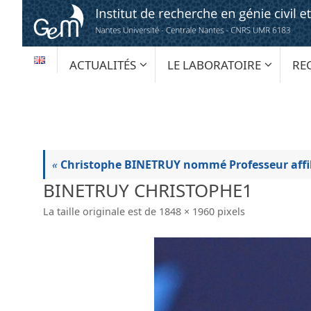
Passer
au
contenu
PASSER
ACTUALITÉS
LE LABORATOIRE
RE
AU
CONTENU
«
Christophe BINETRUY nommé Professeur affili
BINETRUY CHRISTOPHE1
La taille originale est de
1848 × 1960
pixels