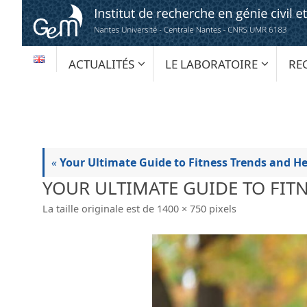
Passer
au
contenu
PASSER
ACTUALITÉS
LE LABORATOIRE
RE
AU
CONTENU
«
Your Ultimate Guide to Fitness Trends and H
YOUR ULTIMATE GUIDE TO FIT
La taille originale est de
1400 × 750
pixels