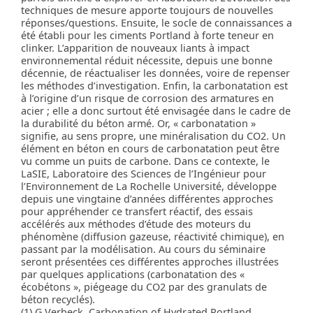
techniques de mesure apporte toujours de nouvelles
réponses/questions. Ensuite, le socle de connaissances a
été établi pour les ciments Portland à forte teneur en
clinker. L’apparition de nouveaux liants à impact
environnemental réduit nécessite, depuis une bonne
décennie, de réactualiser les données, voire de repenser
les méthodes d’investigation. Enfin, la carbonatation est
à l’origine d’un risque de corrosion des armatures en
acier ; elle a donc surtout été envisagée dans le cadre de
la durabilité du béton armé. Or, « carbonatation »
signifie, au sens propre, une minéralisation du CO2. Un
élément en béton en cours de carbonatation peut être
vu comme un puits de carbone. Dans ce contexte, le
LaSIE, Laboratoire des Sciences de l’Ingénieur pour
l’Environnement de La Rochelle Université, développe
depuis une vingtaine d’années différentes approches
pour appréhender ce transfert réactif, des essais
accélérés aux méthodes d’étude des moteurs du
phénomène (diffusion gazeuse, réactivité chimique), en
passant par la modélisation. Au cours du séminaire
seront présentées ces différentes approches illustrées
par quelques applications (carbonatation des «
écobétons », piégeage du CO2 par des granulats de
béton recyclés).
(1) G Verbeck. Carbonation of Hydrated Portland