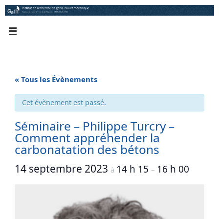
Passer
au
contenu
« Tous les Évènements
Cet évènement est passé.
Séminaire – Philippe Turcry –
Comment appréhender la
carbonatation des bétons
14 septembre 2023
14 h 15
16 h 00
à
–