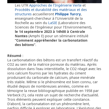
Les UTR
Approches de l’Ingénierie Verte
et
Procédés et durabilité des matériaux et des
structures
accueilleront
Philippe Turcry
,
enseignant-chercheur à l’Université de la
Rochelle au sein du
LaSIE
(Laboratoire des
Sciences de l’Ingénieur pour l’Environnement),
le 14 septembre 2023 à 14h00 à Centrale
Nantes
(Amphi E) pour un séminaire intitulé
“Comment appréhender la carbonatation
des bétons”
.
Résumé
:
La carbonatation des bétons est un transfert réactif du
CO2 au sein de la matrice poreuse du matériau. Après
dissolution dans l’eau interstitielle, le CO2 réagit avec les
ions calcium fournis par les hydrates du ciment
produisant du carbonate de calcium, phase minérale
très stable. Même si le phénomène est bien connu, car
étudié depuis de nombreuses années, comme en
témoigne la revue bibliographique publiée en 1958 par
Verbeck (1), cela reste un sujet de recherche d’actualité.
Trois éléments peuvent expliquer cette constance.
D’abord, la carbonatation est un phénomène lent,
parfois difficile à explorer en laboratoire. L’évolution des