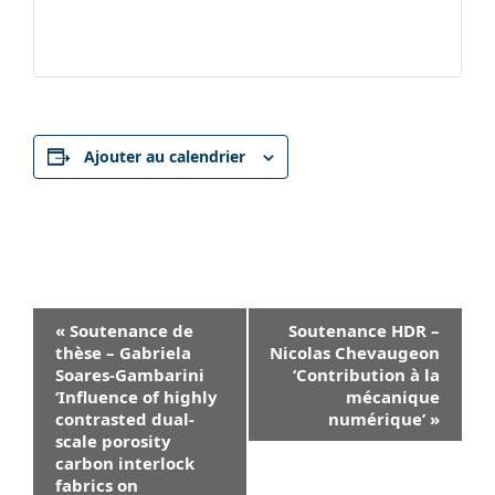
Ajouter au calendrier
Navigation
«
Soutenance de
Soutenance HDR –
Évènement
thèse – Gabriela
Nicolas Chevaugeon
Soares-Gambarini
‘Contribution à la
‘Influence of highly
mécanique
contrasted dual-
numérique’
»
scale porosity
carbon interlock
fabrics on