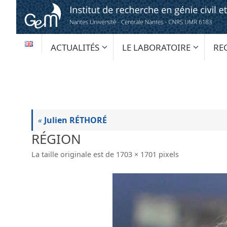
Passer
au
contenu
PASSER
ACTUALITÉS
LE LABORATOIRE
RE
AU
CONTENU
«
Julien RÉTHORÉ
RÉGION
La taille originale est de
1703 × 1701
pixels